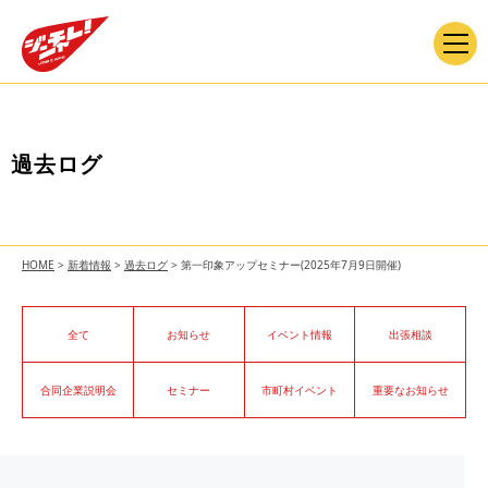
過去ログ
HOME
>
新着情報
>
過去ログ
>
第一印象アップセミナー(2025年7月9日開催)
全て
お知らせ
イベント情報
出張相談
合同企業説明会
セミナー
市町村イベント
重要なお知らせ