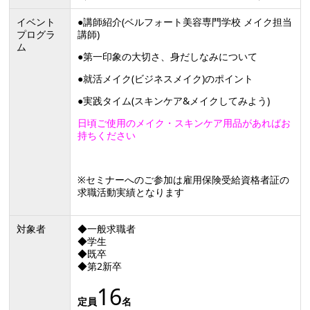
イベント
●講師紹介(ベルフォート美容専門学校 メイク担当
プログラ
講師)
ム
●第一印象の大切さ、身だしなみについて
●就活メイク(ビジネスメイク)のポイント
●実践タイム(スキンケア&メイクしてみよう)
日頃ご使用のメイク・スキンケア用品があればお
持ちください
※セミナーへのご参加は雇用保険受給資格者証の
求職活動実績となります
対象者
◆一般求職者
◆学生
◆既卒
◆第2新卒
16
定員
名