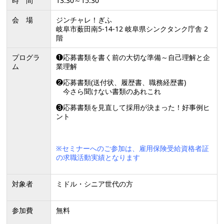
時 間
13:30～15:30
会 場
ジンチャレ！ぎふ
岐阜市薮田南5-14-12 岐阜県シンクタンク庁舎 2
階
プログラ
❶応募書類を書く前の大切な準備～自己理解と企
ム
業理解
❷応募書類(送付状、履歴書、職務経歴書)
今さら聞けない書類のあれこれ
❸応募書類を見直して採用が決まった！好事例ヒ
ント
※セミナーへのご参加は、雇用保険受給資格者証
の求職活動実績となります
対象者
ミドル・シニア世代の方
参加費
無料