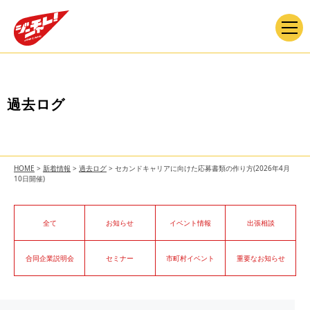
過去ログ
HOME
>
新着情報
>
過去ログ
>
セカンドキャリアに向けた応募書類の作り方(2026年4月
10日開催)
全て
お知らせ
イベント情報
出張相談
合同企業説明会
セミナー
市町村イベント
重要なお知らせ