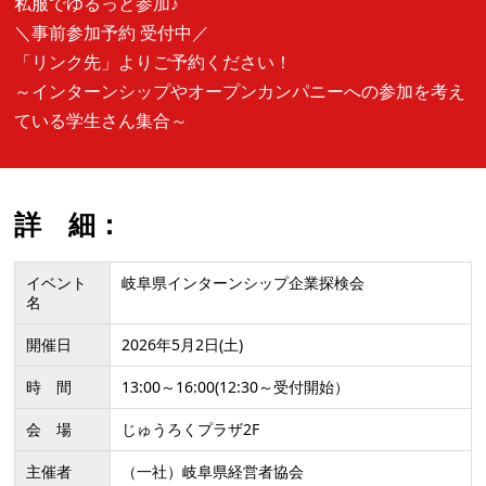
私服でゆるっと参加♪
＼事前参加予約 受付中／
「リンク先」よりご予約ください！
～インターンシップやオープンカンパニーへの参加を考え
ている学生さん集合～
詳 細：
イベント
岐阜県インターンシップ企業探検会
名
開催日
2026年5月2日(土)
時 間
13:00～16:00(12:30～受付開始）
会 場
じゅうろくプラザ2F
主催者
（一社）岐阜県経営者協会