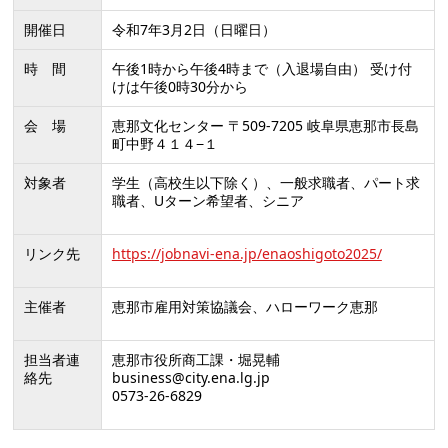
開催日
令和7年3月2日（日曜日）
時 間
午後1時から午後4時まで（入退場自由） 受け付
けは午後0時30分から
会 場
恵那文化センター 〒509-7205 岐阜県恵那市長島
町中野４１４−１
対象者
学生（高校生以下除く）、一般求職者、パート求
職者、Uターン希望者、シニア
リンク先
https://jobnavi-ena.jp/enaoshigoto2025/
主催者
恵那市雇用対策協議会、ハローワーク恵那
担当者連
恵那市役所商工課・堀晃輔
絡先
business@city.ena.lg.jp
0573-26-6829