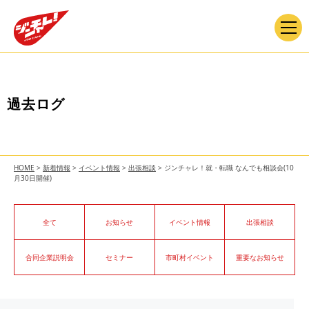
過去ログ
HOME
>
新着情報
>
イベント情報
>
出張相談
>
ジンチャレ！就・転職 なんでも相談会(10
月30日開催)
全て
お知らせ
イベント情報
出張相談
合同企業説明会
セミナー
市町村イベント
重要なお知らせ