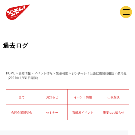
過去ログ
HOME
>
新着情報
>
イベント情報
>
出張相談
>
ジンチャレ！出張就職個別相談 in多治見
（2024年1月31日開催）
全て
お知らせ
イベント情報
出張相談
合同企業説明会
セミナー
市町村イベント
重要なお知らせ