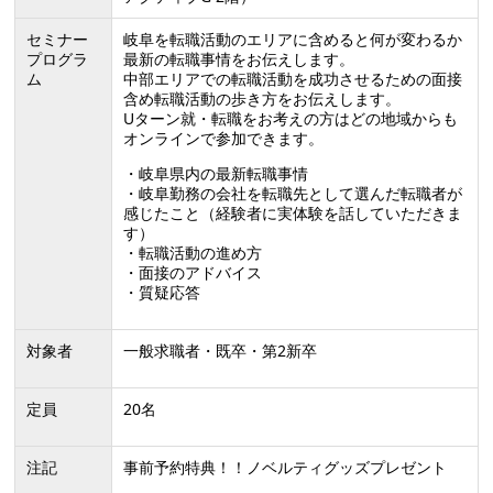
セミナー
岐阜を転職活動のエリアに含めると何が変わるか
プログラ
最新の転職事情をお伝えします。
ム
中部エリアでの転職活動を成功させるための面接
含め転職活動の歩き方をお伝えします。
Uターン就・転職をお考えの方はどの地域からも
オンラインで参加できます。
・岐阜県内の最新転職事情
・岐阜勤務の会社を転職先として選んだ転職者が
感じたこと（経験者に実体験を話していただきま
す）
・転職活動の進め方
・面接のアドバイス
・質疑応答
対象者
一般求職者・既卒・第2新卒
定員
20名
注記
事前予約特典！！ノベルティグッズプレゼント