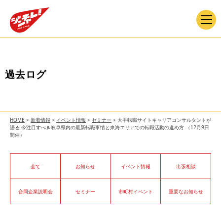
過去ログ
HOME
>
新着情報
>
イベント情報
>
セミナー
>
大手転職サイトキャリアコンサルタントが
語る 今注目すべき岐阜県内の最新転職事情と東海エリアでの転職活動の進め方 （12月9日
開催）
全て
お知らせ
イベント情報
出張相談
合同企業説明会
セミナー
市町村イベント
重要なお知らせ