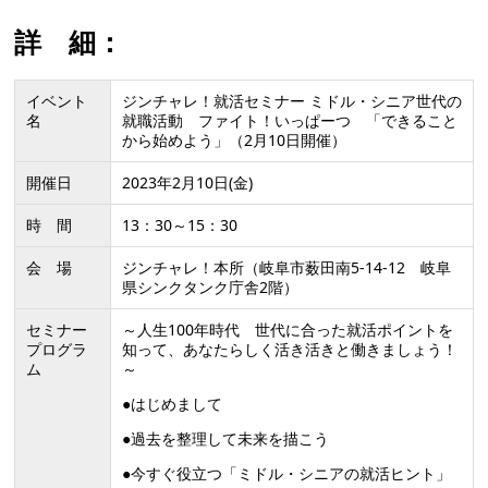
詳 細：
イベント
ジンチャレ！就活セミナー ミドル・シニア世代の
名
就職活動 ファイト！いっぱーつ 「できること
から始めよう」（2月10日開催）
開催日
2023年2月10日(金)
時 間
13：30～15：30
会 場
ジンチャレ！本所（岐阜市薮田南5-14-12 岐阜
県シンクタンク庁舎2階）
セミナー
～人生100年時代 世代に合った就活ポイントを
プログラ
知って、あなたらしく活き活きと働きましょう！
ム
～
●はじめまして
●過去を整理して未来を描こう
●今すぐ役立つ「ミドル・シニアの就活ヒント」