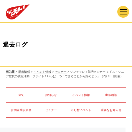
過去ログ
HOME
>
新着情報
>
イベント情報
>
セミナー
>
ジンチャレ！就活セミナー ミドル・シニ
ア世代の就職活動 ファイト！いっぱーつ「できることから始めよう」（2月10日開催）
全て
お知らせ
イベント情報
出張相談
合同企業説明会
セミナー
市町村イベント
重要なお知らせ