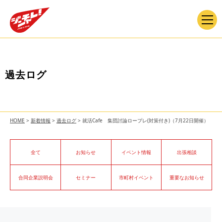
過去ログ
HOME
>
新着情報
>
過去ログ
>
就活Cafe 集団討論ロープレ(対策付き)（7月22日開催）
全て
お知らせ
イベント情報
出張相談
合同企業説明会
セミナー
市町村イベント
重要なお知らせ