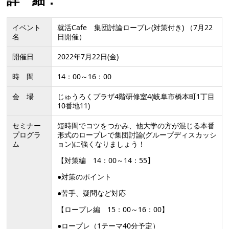
イベント
就活Cafe 集団討論ロープレ(対策付き) （7月22
名
日開催）
開催日
2022年7月22日(金)
時 間
14：00～16：00
会 場
じゅうろくプラザ4階研修室4(岐阜市橋本町1丁目
10番地11)
セミナー
短時間でコツをつかみ、他大学の方が混じる本番
プログラ
形式のロープレで集団討論(グループディスカッシ
ム
ョン)に強くなりましょう！
【対策編 14：00～14：55】
●対策のポイント
●苦手、疑問など対応
【ロープレ編 15：00～16：00】
●ロープレ（1テーマ40分予定）