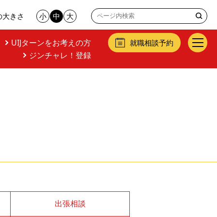
の大きさ
小
中
大
UIJターンをお考えの方
就職相談予約
ジンチャレ！登録
出張相談