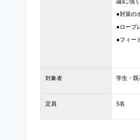
論)に強
●対策の
●ロープ
●フィー
対象者
学生・既
定員
5名